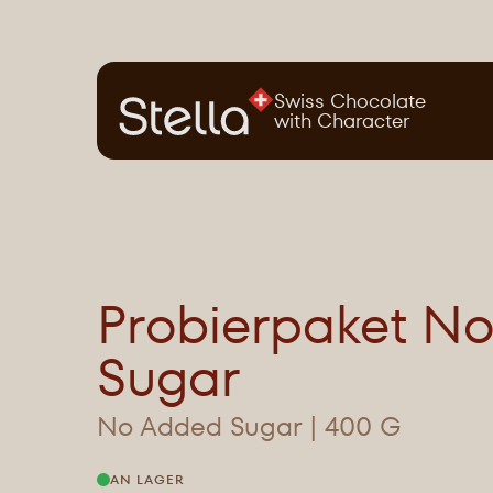
Swiss Chocolate
with Character
Probierpaket N
Sugar
No Added Sugar | 400 G
AN LAGER