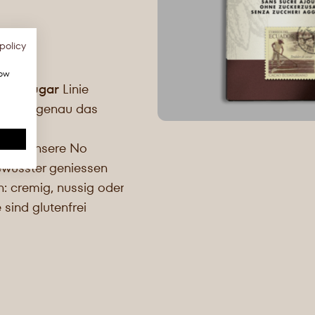
policy
.
how
ded Sugar
Linie
erpaket genau das
satz. Unsere No
bewusster geniessen
: cremig, nussig oder
 sind glutenfrei