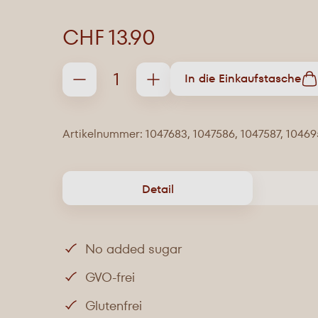
CHF 13.90
In die Einkaufstasche
Artikelnummer: 1047683, 1047586, 1047587, 1046
Detail
No added sugar
GVO-frei
Glutenfrei