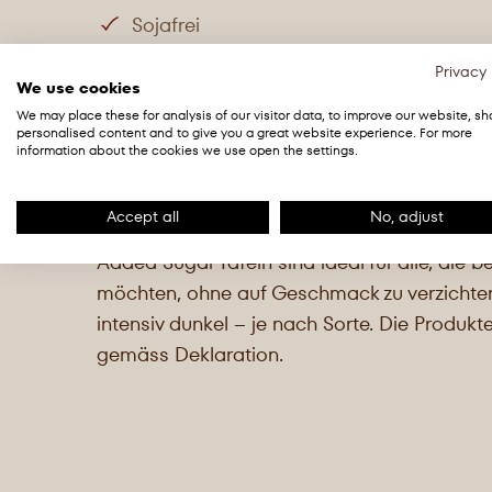
Sojafrei
Privacy 
Kühl (16-18°C), trocken und geruchfrei lagern
We use cookies
We may place these for analysis of our visitor data, to improve our website, s
personalised content and to give you a great website experience. For more
Möchten Sie ausgewählte Tafeln der
No Ad
information about the cookies we use open the settings.
probieren? Dann ist unser exklusives Probi
Richtige für Sie!
Accept all
No, adjust
Voller Schokoladengenuss – ohne Zuckerzu
Added Sugar Tafeln sind ideal für alle, die 
möchten, ohne auf Geschmack zu verzichten
intensiv dunkel – je nach Sorte. Die Produkte
gemäss Deklaration.
Siehe einzelne Produkte für Details: