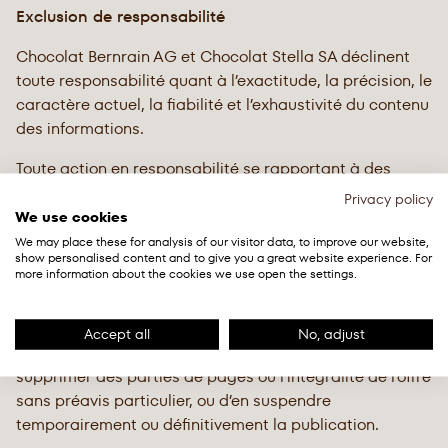
Exclusion de responsabilité
Chocolat Bernrain AG et Chocolat Stella SA déclinent
toute responsabilité quant à l’exactitude, la précision, le
caractère actuel, la fiabilité et l’exhaustivité du contenu
des informations.
Toute action en responsabilité se rapportant à des
dommages matériels ou immatériels consécutifs à
Privacy policy
l’accès, l’utilisation ou la non-utilisation des
We use cookies
informations publiées, à une utilisation abusive de la
We may place these for analysis of our visitor data, to improve our website,
show personalised content and to give you a great website experience. For
connexion ou à des incidents techniques, est exclue.
more information about the cookies we use open the settings.
Toutes les offres s’entendent sans engagement.
Chocolat Bernrain AG et Chocolat Stella SA se réservent
Accept all
No, adjust
expressément le droit de modifier, de compléter ou de
supprimer des parties de pages ou l’intégralité de l’offre
sans préavis particulier, ou d’en suspendre
temporairement ou définitivement la publication.