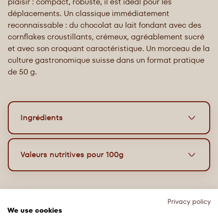
plaisir : compact, robuste, il est idéal pour les
déplacements. Un classique immédiatement
reconnaissable : du chocolat au lait fondant avec des
cornflakes croustillants, crémeux, agréablement sucré
et avec son croquant caractéristique. Un morceau de la
culture gastronomique suisse dans un format pratique
de 50 g.
Ingrédients
Chocolat au lait écrémé avec cornflakes
Valeurs nutritives pour 100g
Ingrédients: sucre, beurre de cacao¹,
lait
écrémé en
poudre, pâte de cacao¹, céréales 7.5% (maïs, sucre de
Énergie
2165 kJ / 518 kcal
canne, sel, émulsifiant (lécithine de tournesol)),
Privacy policy
émulsifiant (lécithine de tournesol), arôme. Cacao 35%
We use cookies
Graisse
28g
minimum (Chocolat au lait écrémé).